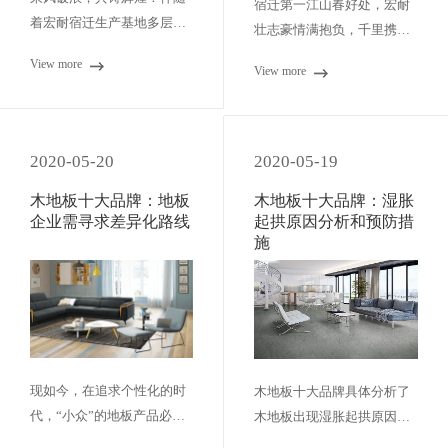
宿迁第一江山春好处，宏耐
着宏耐宿迁生产基地多层工
壮志豪情满抱负，千里携手
厂正式投产的喜悦，宏耐地
共发展！
View more
View more
板2020年半年度经销商大会
于8月16日—17日在宿迁以
线下+云直播形式与全国经销
商同步召开。
2020-05-20
2020-05-19
木地板十大品牌：地板
木地板十大品牌：湿胀
企业需寻求差异化路线
起拱原因分析和预防措
施
现如今，在追求个性化的时
木地板十大品牌具体分析了
代，“小众”的地板产品必将
木地板出现湿胀起拱原因有
会受到消费者的偏爱。
以下几个方面