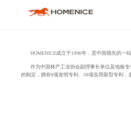
品牌介绍
地板
工程服务体系
渠道合作
联系我们
人才招聘
地墙门一体化
工程案例
工程合作
意见反馈
HOMENICE成立于1996年，是中国领
品牌资讯
木门
战略合作伙伴
下载中心
作为中国林产工业协会副理事长单位及地板专业
的制定，拥有8项发明专利、58项实用新型专利
宏耐邮箱