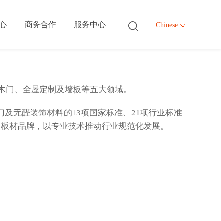
心
商务合作
服务中心
Chinese
、木门、全屋定制及墙板等五大领域。
ter
ter
ter
ter
门及无醛装饰材料的13项国家标准、21项行业标准
体系
绍
作
们
大板材品牌，以专业技术推动行业规范化发展。