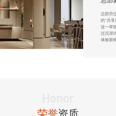
总部
总部乔
的"共享
这一举
过沉浸
体验新
Honor
荣誉
资质