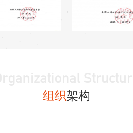
rganizational Structu
组织
架构