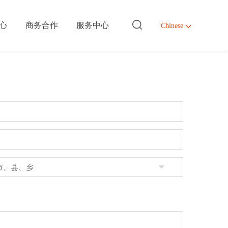
心
商务合作
服务中心
Chinese
er
er
er
er
体系
绍
作
们