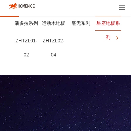
明星产品
地板
地墙门一体化
木门
潘多拉系列
运动木地板
醛无系列
星座地板系
列
ZHTZL01-
ZHTZL02-
02
04