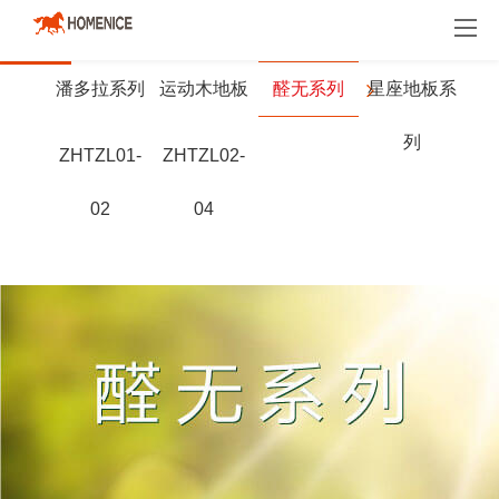
明星产品
地板
地墙门一体化
木门
潘多拉系列
运动木地板
醛无系列
星座地板系
列
ZHTZL01-
ZHTZL02-
02
04