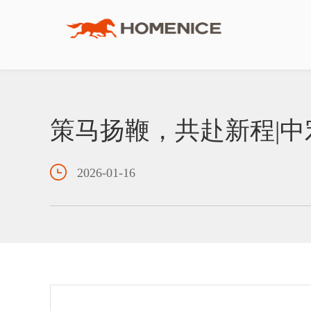
品牌介绍
地板
工程服务体系
渠道合作
联系我们
人才招聘
地墙门一体化
工程案例
工程合作
意见反馈
策马扬鞭，共赴新程|中
品牌资讯
木门
战略合作伙伴
下载中心
2026-01-16
宏耐邮箱