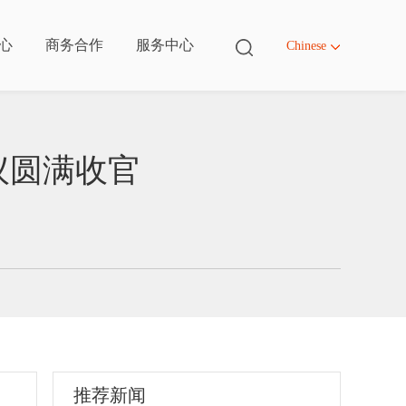
心
商务合作
服务中心
Chinese
议圆满收官
ter
ter
ter
ter
体系
绍
作
们
推荐新闻