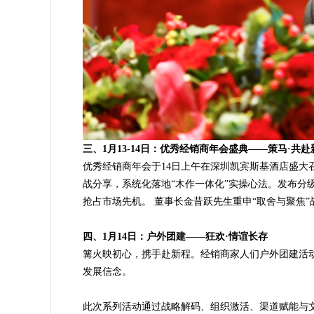
三、1月13-14日：优秀经销商年会盛典——策马·共赴
优秀经销商年会于14日上午在深圳凯宾斯基酒店盛大
战分享，系统化落地“木作一体化”实操心法。发布分
抢占市场先机。 董事长金昔跃先生重申“取舍与聚焦
四、1月14日：户外团建——狂欢·情谊长存
篝火映初心，携手赴新程。经销商家人们户外团建活动
发展信念。
此次系列活动通过战略解码、组织激活、渠道赋能与文