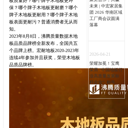
板质量好？哪个牌子木地板更环
未来 | 中宏家居集
保？哪个牌子木地板更耐磨？哪个
团 2026 华南区域
牌子木地板更耐用？哪个牌子木地
工厂商会议圆满
板表面更耐污？普通消费者无从而
落幕
知。
2023年8月8日，沸腾质量数据木地
板品质品牌榜全新发布，全国共五
个品牌上榜。宏耐地板2020-2023年
2026-04-21
连续4年参加并且获奖，荣登木地板
荣耀加冕！宝鹰
品质品牌榜。
荣膺 “中国地板行
业高质量发展标
杆企业” 称号