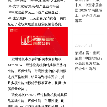
晓。30+协会、40+标准\检测\认证机构、
未来 | 中宏家居集
50+卖场\家装\集采\地产企业与平台、
团 2026 华南区域
500+家居品牌及上下游产业链企业，
工厂商会议圆满
20+主流媒体，以及超百万消费者，共同
落幕
见证了这场家居质量殿堂级荣誉盛典。
2026-04-21
荣耀加冕！宝鹰
荣膺 “中国地板行
宏耐地板本次参评的实木复合地板
业高质量发展标
XFY206W，经过检测机构对其样品基础
杆企业” 称号
性能、环保性能、耐磨性能中的9项指标
进行严格检测，结果达到标准要求，并
且多项性能指标优于标准要求，获得“沸
腾质量金奖”。
强化地板FS802，经过检测机构对其样
品基础性能、环保性能、耐用性能、耐
磨性能中的17项指标进行严格检测，结