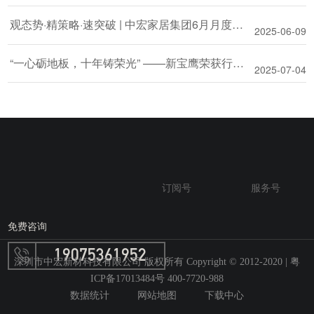
观态势·精策略·速突破 | 中宏家居集团6月月度会议圆满举行！
2025-06-09
“一心砺地板，十年铸荣光” ——新宝鹰荣获行业贡献奖，以恒心定义品质，坚守初心,认真做地板！
2025-07-04
订阅号
服务号
免费咨询
19075361952
深圳市中宏新材科技有限公司 版权所有 Copyright © 2012-2020 |
粤
ICP备17013484号 400-7720-988
数据统计
网站地图
下载中心